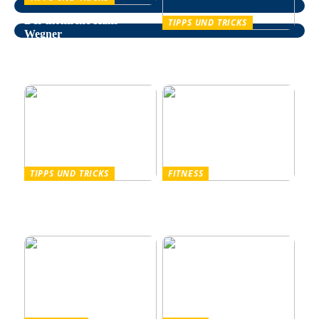
Der ikonische Hans
TIPPS UND TRICKS
Wegner
Entspannung im Alltag –
wie man auf natürliche
Weise Stress bekämpft
TIPPS UND TRICKS
FITNESS
Pullover Herren: Stil und
Outdoor Fitnessgeräte –
Komfort für Männer
Die perfekte Kombination
aus Gesundheit und Natur