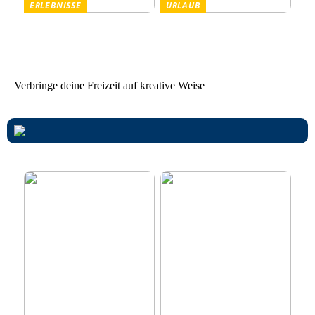
ERLEBNISSE
URLAUB
Tanzparty im Freien
Worauf Sie beim Mieten
von Ferienhäusern achten
sollten
Verbringe deine Freizeit auf kreative Weise