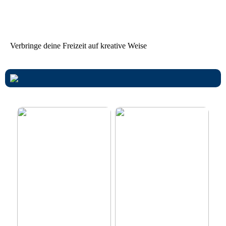
Tanzparty im Freien
Worauf Sie beim Mieten
von Ferienhäusern achten
sollten
Verbringe deine Freizeit auf kreative Weise