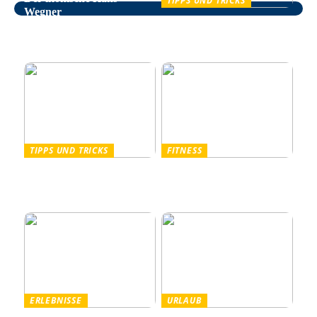
TIPPS UND TRICKS
Wegner
Entspannung im Alltag –
wie man auf natürliche
Weise Stress bekämpft
TIPPS UND TRICKS
FITNESS
Pullover Herren: Stil und
Outdoor Fitnessgeräte –
Komfort für Männer
Die perfekte Kombination
aus Gesundheit und Natur
ERLEBNISSE
URLAUB