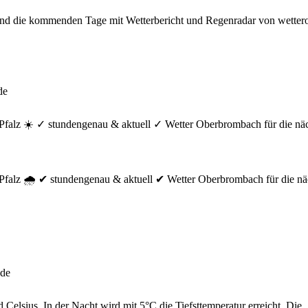
und die kommenden Tage mit Wetterbericht und Regenradar von wettero
de
Pfalz ☀️ ✓ stundengenau & aktuell ✓ Wetter Oberbrombach für die nä
Pfalz 🌧️ ✔ stundengenau & aktuell ✔ Wetter Oberbrombach für die nä
.de
elsius. In der Nacht wird mit 5°C die Tiefsttemperatur erreicht. Die