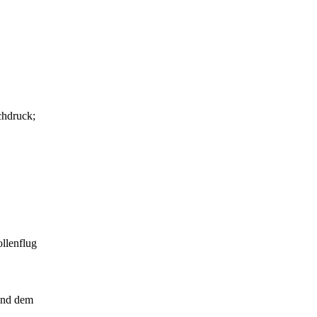
chdruck;
llenflug
 und dem