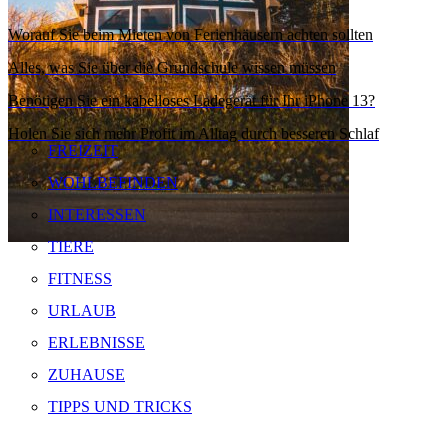
Worauf Sie beim Mieten von Ferienhäusern achten sollten
Alles, was Sie über die Grundschule wissen müssen
Benötigen Sie ein kabelloses Ladegerät für Ihr iPhone 13?
Holen Sie sich mehr Profit im Alltag durch besseren Schlaf
FREIZEIT
WOHLBEFINDEN
INTERESSEN
TIERE
FITNESS
URLAUB
ERLEBNISSE
ZUHAUSE
TIPPS UND TRICKS