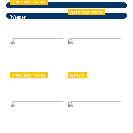
TIPPS UND TRICKS
Der ikonische Hans
TIPPS UND TRICKS
Wegner
Entspannung im Alltag –
wie man auf natürliche
Weise Stress bekämpft
TIPPS UND TRICKS
FITNESS
Pullover Herren: Stil und
Outdoor Fitnessgeräte –
Komfort für Männer
Die perfekte Kombination
aus Gesundheit und Natur