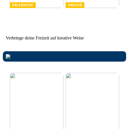
ERLEBNISSE
URLAUB
Tanzparty im Freien
Worauf Sie beim Mieten
von Ferienhäusern achten
sollten
Verbringe deine Freizeit auf kreative Weise