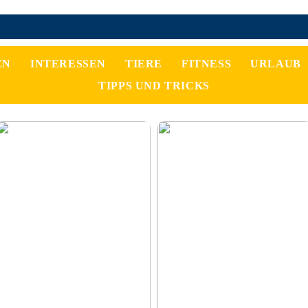
EN
INTERESSEN
TIERE
FITNESS
URLAUB
TIPPS UND TRICKS