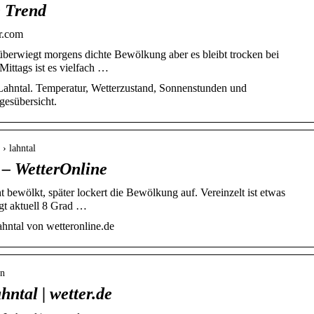
e Trend
er.com
 überwiegt morgens dichte Bewölkung aber es bleibt trocken bei
ittags ist es vielfach …
Lahntal. Temperatur, Wetterzustand, Sonnenstunden und
gesübersicht.
 › lahntal
 – WetterOnline
ht bewölkt, später lockert die Bewölkung auf. Vereinzelt ist etwas
gt aktuell 8 Grad …
hntal von wetteronline.de
en
ntal | wetter.de