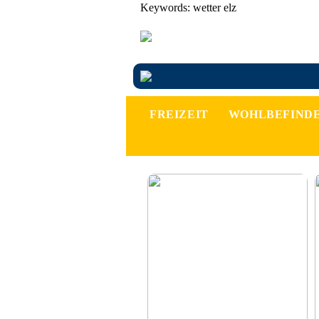
Keywords: wetter elz
FREIZEIT
WOHLBEFIND