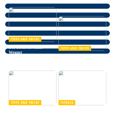
TIPPS UND TRICKS
Der ikonische Hans
TIPPS UND TRICKS
Wegner
Entspannung im Alltag –
wie man auf natürliche
Weise Stress bekämpft
TIPPS UND TRICKS
FITNESS
Pullover Herren: Stil und
Outdoor Fitnessgeräte –