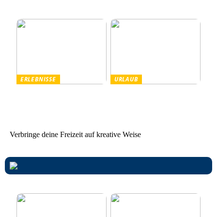
Komfort für Männer
Die perfekte Kombination
aus Gesundheit und Natur
ERLEBNISSE
URLAUB
Tanzparty im Freien
Worauf Sie beim Mieten
von Ferienhäusern achten
sollten
Verbringe deine Freizeit auf kreative Weise