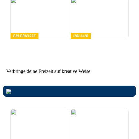
ERLEBNISSE
URLAUB
Tanzparty im Freien
Worauf Sie beim Mieten
von Ferienhäusern achten
sollten
Verbringe deine Freizeit auf kreative Weise