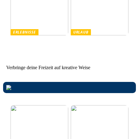
ERLEBNISSE
URLAUB
Tanzparty im Freien
Worauf Sie beim Mieten
von Ferienhäusern achten
sollten
Verbringe deine Freizeit auf kreative Weise