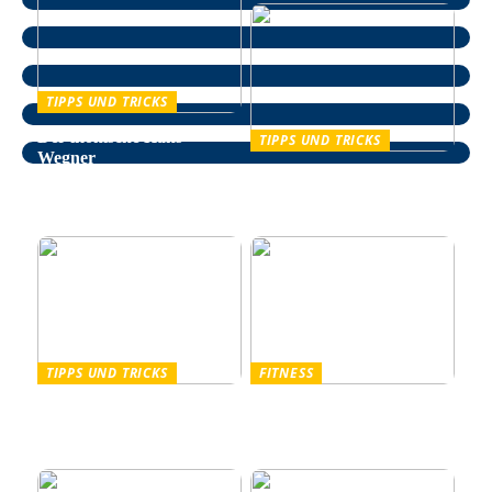
TIPPS UND TRICKS
Der ikonische Hans
TIPPS UND TRICKS
Wegner
Entspannung im Alltag –
wie man auf natürliche
Weise Stress bekämpft
TIPPS UND TRICKS
FITNESS
Pullover Herren: Stil und
Outdoor Fitnessgeräte –
Komfort für Männer
Die perfekte Kombination
aus Gesundheit und Natur