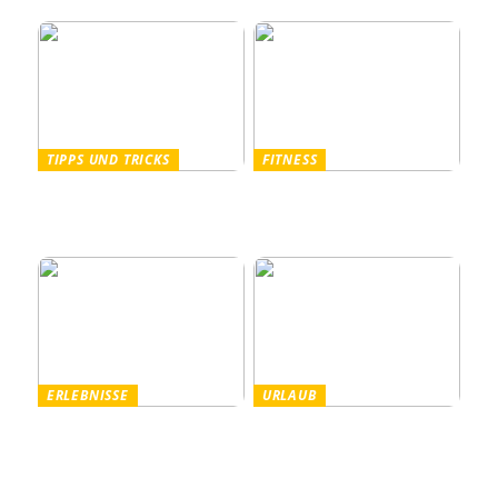
Weise Stress bekämpft
TIPPS UND TRICKS
FITNESS
Pullover Herren: Stil und
Outdoor Fitnessgeräte –
Komfort für Männer
Die perfekte Kombination
aus Gesundheit und Natur
ERLEBNISSE
URLAUB
Tanzparty im Freien
Worauf Sie beim Mieten
von Ferienhäusern achten
sollten