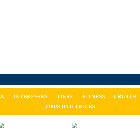
EN
INTERESSEN
TIERE
FITNESS
URLAUB
TIPPS UND TRICKS