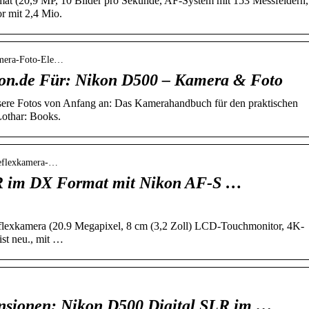
t (20,9 MP, 10 Bilder pro Sekunde, AF-System mit 153 Messfeldern,
r mit 2,4 Mio.
amera-Foto-Ele…
on.de Für: Nikon D500 – Kamera & Foto
re Fotos von Anfang an: Das Kamerahandbuch für den praktischen
othar: Books.
reflexkamera-…
R im DX Format mit Nikon AF-S …
flexkamera (20.9 Megapixel, 8 cm (3,2 Zoll) LCD-Touchmonitor, 4K-
st neu., mit …
sionen: Nikon D500 Digital SLR im …