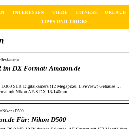
EN
INTERESSEN
TIERE
FITNESS
URLAUB
TIPPS UND TRICKS
n
reflexkamera-…
R im DX Format: Amazon.de
n D300 SLR-Digitalkamera (12 Megapixel, LiveView) Gehäuse …
ormat mit Nikon AF-S DX 18-140mm …
 k=Nikon+D500
on.de Für: Nikon D500