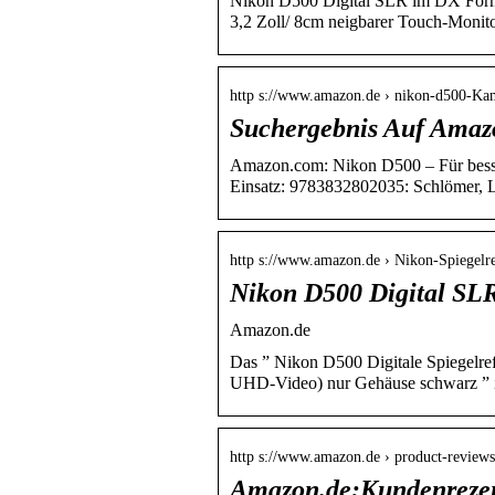
Nikon D500 Digital SLR im DX Forma
3,2 Zoll/ 8cm neigbarer Touch-Monito
http s://www.amazon.de › nikon-d500-K
Suchergebnis Auf Amaz
Amazon.com: Nikon D500 – Für besse
Einsatz: 9783832802035: Schlömer, L
http s://www.amazon.de › Nikon-Spiegel
Nikon D500 Digital SL
Amazon.de
Das ” Nikon D500 Digitale Spiegelre
UHD-Video) nur Gehäuse schwarz ” i
http s://www.amazon.de › product-reviews
Amazon.de:Kundenrezen