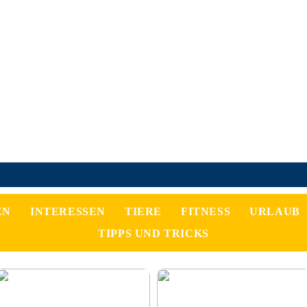
EN
INTERESSEN
TIERE
FITNESS
URLAUB
TIPPS UND TRICKS