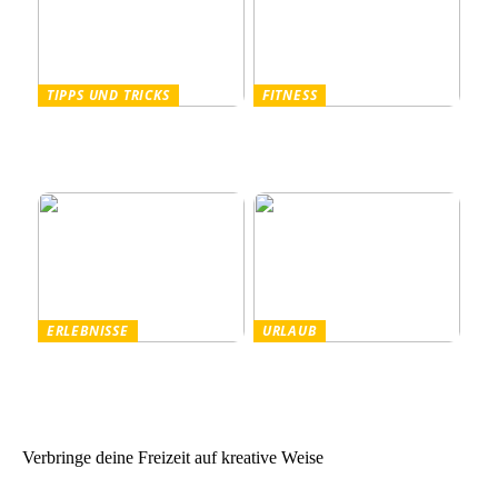
TIPPS UND TRICKS
FITNESS
Pullover Herren: Stil und
Outdoor Fitnessgeräte –
Komfort für Männer
Die perfekte Kombination
aus Gesundheit und Natur
ERLEBNISSE
URLAUB
Tanzparty im Freien
Worauf Sie beim Mieten
von Ferienhäusern achten
sollten
Verbringe deine Freizeit auf kreative Weise