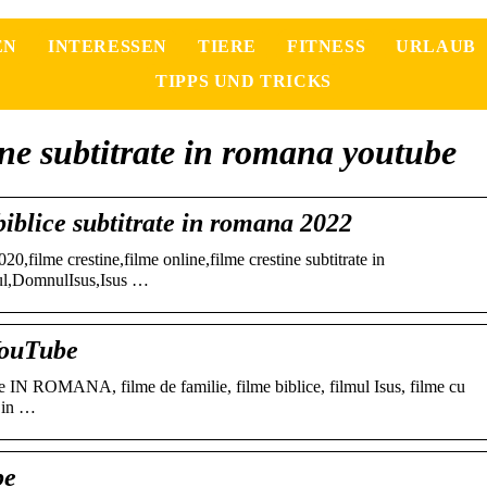
EN
INTERESSEN
TIERE
FITNESS
URLAUB
TIPPS UND TRICKS
ine subtitrate in romana youtube
biblice subtitrate in romana 2022
020,filme crestine,filme online,filme crestine subtitrate in
ul,DomnulIsus,Isus …
ouTube
e IN ROMANA, filme de familie, filme biblice, filmul Isus, filme cu
e in …
be