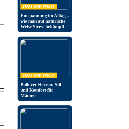
TIPPS UND TRICKS
Entspannung im Alltag –
wie man auf natürliche
Weise Stress bekämpft
TIPPS UND TRICKS
Pullover Herren: Stil
und Komfort für
Männer