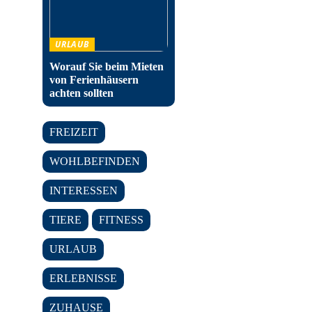
URLAUB
Worauf Sie beim Mieten
von Ferienhäusern
achten sollten
FREIZEIT
WOHLBEFINDEN
INTERESSEN
TIERE
FITNESS
URLAUB
ERLEBNISSE
ZUHAUSE