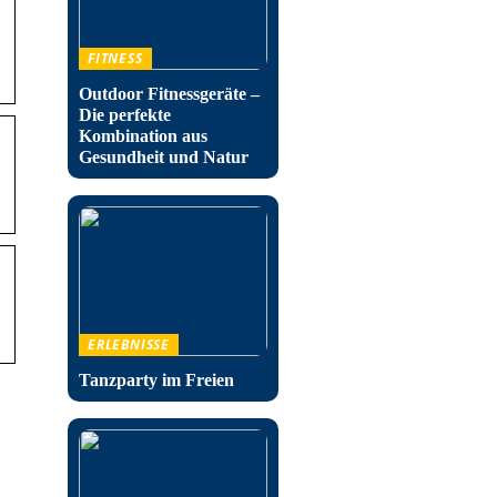
FITNESS
Outdoor Fitnessgeräte –
Die perfekte
Kombination aus
Gesundheit und Natur
ERLEBNISSE
Tanzparty im Freien