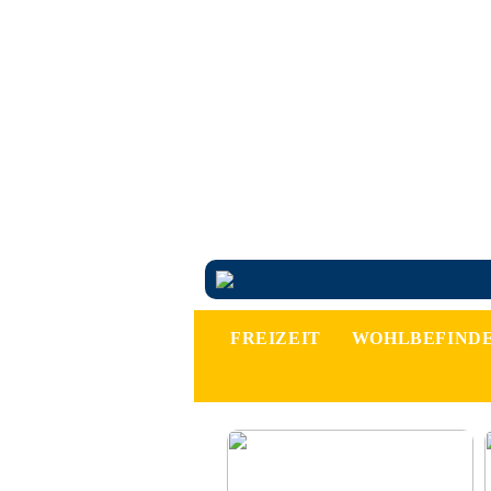
FREIZEIT
WOHLBEFIND