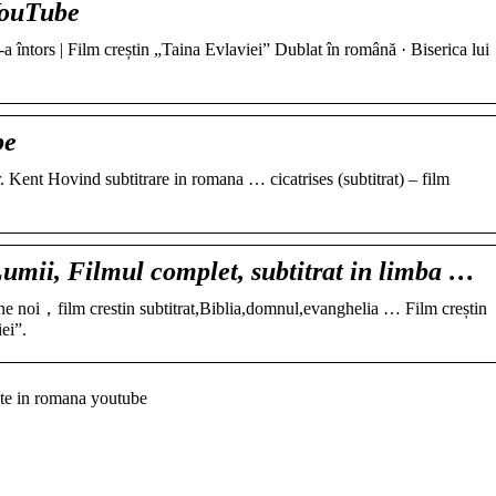
ouTube
întors | Film creștin „Taina Evlaviei” Dublat în română · Biserica lui
be
ent Hovind subtitrare in romana … cicatrises (subtitrat) – film
umii, Filmul complet, subtitrat in limba …
e noi，film crestin subtitrat,Biblia,domnul,evanghelia … Film creștin
ei”.
ate in romana youtube