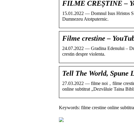
FILME CREȘTINE – Y
15.01.2022 — Domnul Isus Hristos S-a 
Dumnezeu Atotputernic.
Filme crestine – YouTu
24.07.2022 — Gradina Edenului – Dr. K
crestin despre violenta.
Tell The World, Spune L
27.03.2022 — filme noi，filme crestin
online subtitrat „Dezvăluie Taina Bibli
Keywords: filme crestine online subtitr