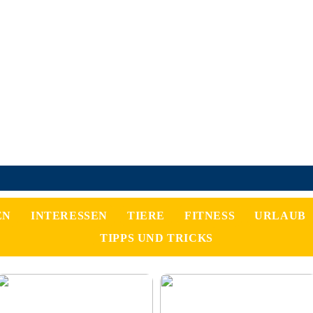
EN
INTERESSEN
TIERE
FITNESS
URLAUB
TIPPS UND TRICKS