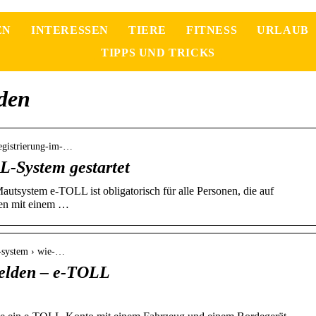
EN
INTERESSEN
TIERE
FITNESS
URLAUB
TIPPS UND TRICKS
lden
› registrierung-im-…
L-System gestartet
autsystem e-TOLL ist obligatorisch für alle Personen, die auf
gen mit einem …
ll-system › wie-…
elden – e-TOLL