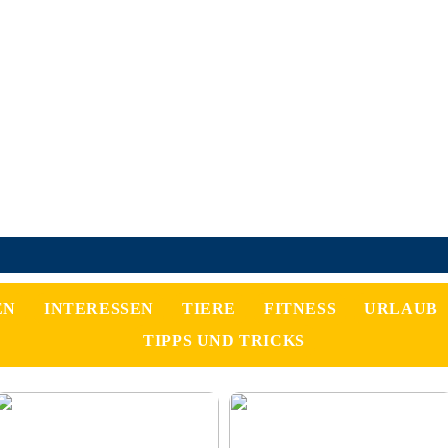
EN
INTERESSEN
TIERE
FITNESS
URLAUB
TIPPS UND TRICKS