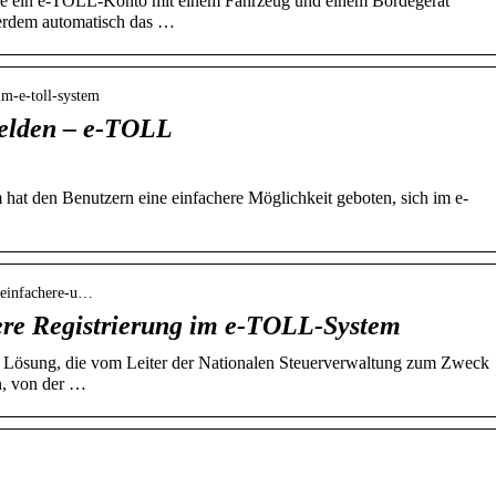
Sie ein e-TOLL-Konto mit einem Fahrzeug und einem Bordegerät
ußerdem automatisch das …
-im-e-toll-system
elden – e-TOLL
at den Benutzern eine einfachere Möglichkeit geboten, sich im e-
 › einfachere-u…
ere Registrierung im e-TOLL-System
 Lösung, die vom Leiter der Nationalen Steuerverwaltung zum Zweck
n, von der …