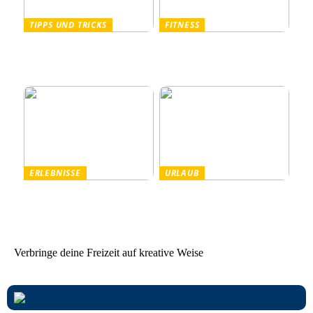
TIPPS UND TRICKS
FITNESS
Pullover Herren: Stil und
Outdoor Fitnessgeräte –
Komfort für Männer
Die perfekte Kombination
aus Gesundheit und Natur
ERLEBNISSE
URLAUB
Tanzparty im Freien
Worauf Sie beim Mieten
von Ferienhäusern achten
sollten
Verbringe deine Freizeit auf kreative Weise