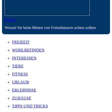
Urlaub
Worauf Sie beim Mieten von Ferienhäusern achten sollten
FREIZEIT
WOHLBEFINDEN
INTERESSEN
TIERE
FITNESS
URLAUB
ERLEBNISSE
ZUHAUSE
TIPPS UND TRICKS