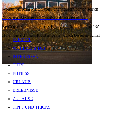
Worauf Sie beim Mieten von Ferienhäusern achten sollten
Alles, was Sie über die Grundschule wissen müssen
Benötigen Sie ein kabelloses Ladegerät für Ihr iPhone 13?
Holen Sie sich mehr Profit im Alltag durch besseren Schlaf
FREIZEIT
WOHLBEFINDEN
INTERESSEN
TIERE
FITNESS
URLAUB
ERLEBNISSE
ZUHAUSE
TIPPS UND TRICKS