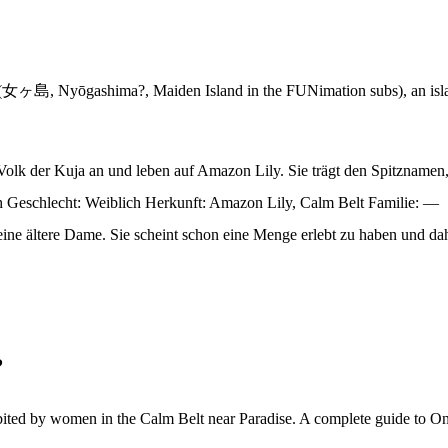
n (女ヶ島, Nyōgashima?, Maiden Island in the FUNimation subs), an isl
m Volk der Kuja an und leben auf Amazon Lily. Sie trägt den Spitzname
hlecht: Weiblich Herkunft: Amazon Lily, Calm Belt Familie: —
ne ältere Dame. Sie scheint schon eine Menge erlebt zu haben und dahe
?
abited by women in the Calm Belt near Paradise. A complete guide to O