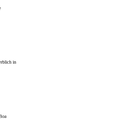
e
rblich in
 Boa