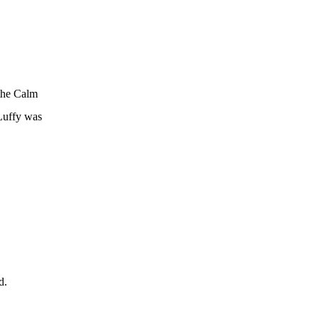
the Calm
 Luffy was
d.