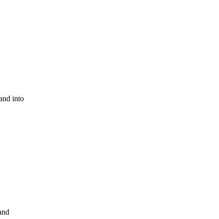
and into
and