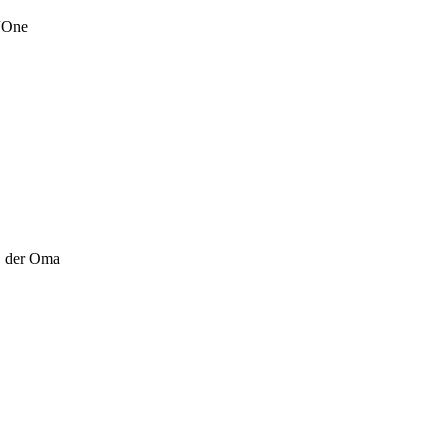
 “One
n, der Oma