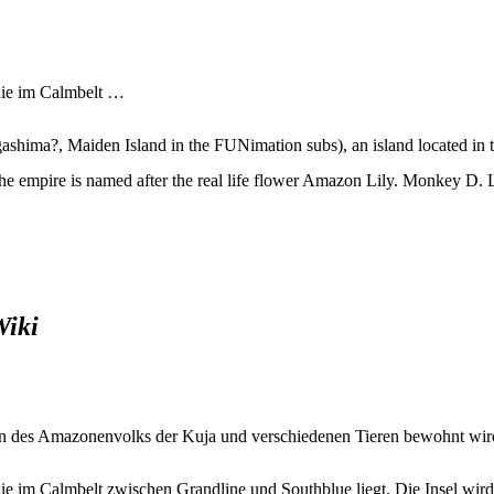
ie im Calmbelt …
hima?, Maiden Island in the FUNimation subs), an island located in 
. The empire is named after the real life flower Amazon Lily. Monkey D.
Wiki
uen des Amazonenvolks der Kuja und verschiedenen Tieren bewohnt wir
m Calmbelt zwischen Grandline und Southblue liegt. Die Insel wird