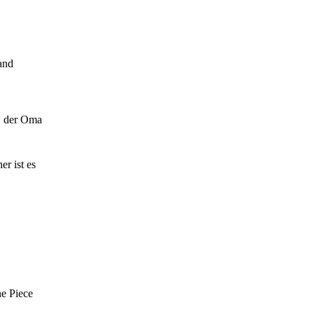
and
n, der Oma
r ist es
ne Piece