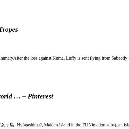
Tropes
mmaryAfter the loss against Kuma, Luffy is sent flying from Sabaody 
world … – Pinterest
n (女ヶ島, Nyōgashima?, Maiden Island in the FUNimation subs), an isl