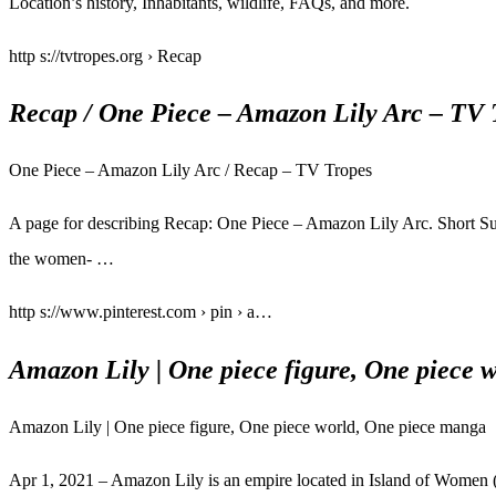
Location’s history, Inhabitants, wildlife, FAQs, and more.
http s://tvtropes.org › Recap
Recap / One Piece – Amazon Lily Arc – TV 
One Piece – Amazon Lily Arc / Recap – TV Tropes
A page for describing Recap: One Piece – Amazon Lily Arc. Short Su
the women- …
http s://www.pinterest.com › pin › a…
Amazon Lily | One piece figure, One piece 
Amazon Lily | One piece figure, One piece world, One piece manga
Apr 1, 2021 – Amazon Lily is an empire located in Island of Wome