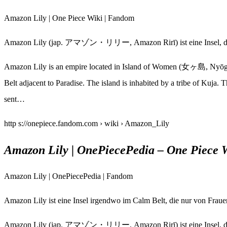
Amazon Lily | One Piece Wiki | Fandom
Amazon Lily (jap. アマゾン・リリー, Amazon Rirī) ist eine Insel, d
Amazon Lily is an empire located in Island of Women (女ヶ島, Nyōgas
Belt adjacent to Paradise. The island is inhabited by a tribe of Kuja
sent…
http s://onepiece.fandom.com › wiki › Amazon_Lily
Amazon Lily | OnePiecePedia – One Piece 
Amazon Lily | OnePiecePedia | Fandom
Amazon Lily ist eine Insel irgendwo im Calm Belt, die nur von Fra
Amazon Lily (jap. アマゾン・リリー, Amazon Rirī) ist eine Insel, die i